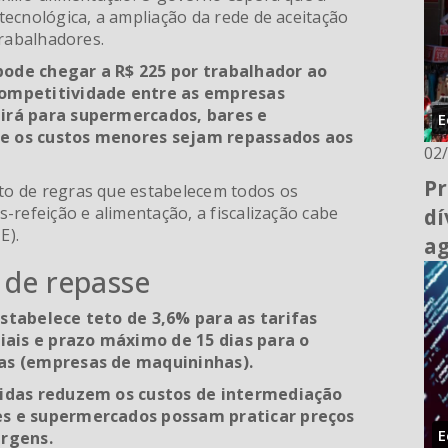
ecnológica, a ampliação da rede de aceitação
trabalhadores.
pode chegar a R$ 225 por trabalhador ao
competitividade entre as empresas
 irá para supermercados, bares e
E
ue os custos menores sejam repassados aos
02
Pr
o de regras que estabelecem todos os
-refeição e alimentação, a fiscalização cabe
dí
E).
a
s de repasse
stabelece teto de 3,6% para as tarifas
ais e prazo máximo de 15 dias para o
ras (empresas de maquininhas).
idas reduzem os custos de intermediação
es e supermercados possam praticar preços
E
rgens.