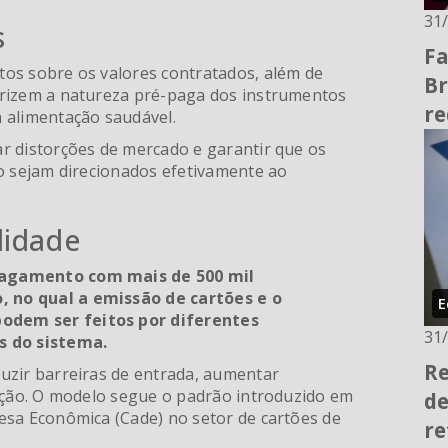
31
s
Fa
os sobre os valores contratados, além de
Br
erizem a natureza pré-paga dos instrumentos
re
 alimentação saudável.
r distorções de mercado e garantir que os
ão sejam direcionados efetivamente ao
lidade
pagamento com mais de 500 mil
 no qual a emissão de cartões e o
E
odem ser feitos por diferentes
31
s do sistema.
Re
uzir barreiras de entrada, aumentar
tação. O modelo segue o padrão introduzido em
de
esa Econômica (Cade) no setor de cartões de
re