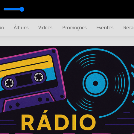
ão
Álbuns
Vídeos
Promoções
Eventos
Reca