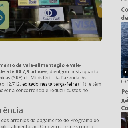
Co
de
mento de vale-alimentação e vale-
e até R$ 7,9 bilhões
, divulgou nesta quarta-
E
micas (SRE) do Ministério da Fazenda. As
03
to 12.712,
editado nesta terça-feira
(11), e têm
over a concorrência e reduzir custos no
Pe
gá
C
rência
o dos arranjos de pagamento do Programa de
xílio-alimentação. O governo espera que a